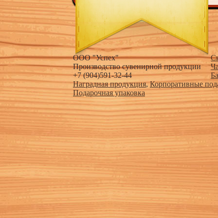
ООО "Успех"
С
Производство сувенирной продукции
Ч
+7 (904)591-32-44
Б
Наградная продукция
,
Корпоративные под
Подарочная упаковка