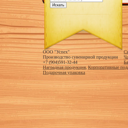
Искать
ООО "Успех"
С
Производство сувенирной продукции
Ч
+7 (904)591-32-44
Б
Наградная продукция
,
Корпоративные под
Подарочная упаковка