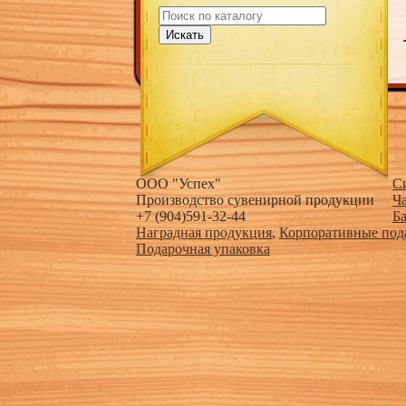
Искать
ООО "Успех"
С
Производство сувенирной продукции
Ч
+7 (904)591-32-44
Б
Наградная продукция
,
Корпоративные под
Подарочная упаковка