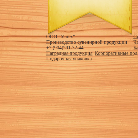
ООО "Успех"
С
Производство сувенирной продукции
Ч
+7 (904)591-32-44
Б
Наградная продукция
,
Корпоративные под
Подарочная упаковка