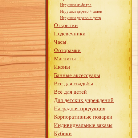
Игрушки из фетра
Игрушки дерево + шпон
Игрушки дерево + фетр
Открытки
Подсвечники
Часы
Фоторамки
Магниты
Иконы
Банные аксессуары
Всё для свадьбы
Всё для детей
Для детских учреждений
Наградная продукция
Корпоративные подарки
Индивидуальные заказы
Кубики