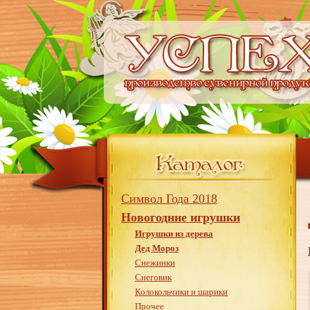
Символ Года 2018
Новогодние игрушки
Игрушки из дерева
Дед Мороз
Снежинки
Снеговик
Колокольчики и шарики
Прочее