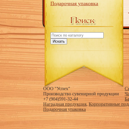
Подарочная упаковка
Искать
ООО "Успех"
С
Производство сувенирной продукции
Ч
+7 (904)591-32-44
Б
Наградная продукция
,
Корпоративные под
Подарочная упаковка