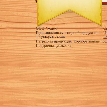
ООО "Успех"
С
Производство сувенирной продукции
Ч
+7 (904)591-32-44
Б
Наградная продукция
,
Корпоративные под
Подарочная упаковка