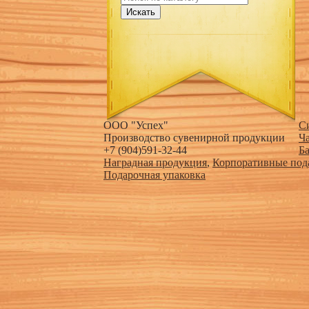
Искать
ООО "Успех"
С
Производство сувенирной продукции
Ч
+7 (904)591-32-44
Б
Наградная продукция
,
Корпоративные под
Подарочная упаковка