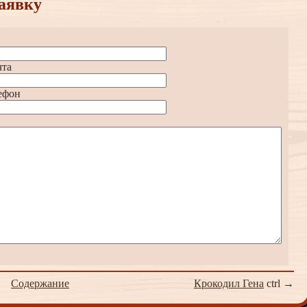
аявку
чта
ефон
Содержание
Крокодил Гена
ctrl →