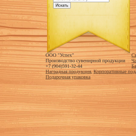
Искать
ООО "Успех"
С
Производство сувенирной продукции
Ч
+7 (904)591-32-44
Б
Наградная продукция
,
Корпоративные под
Подарочная упаковка