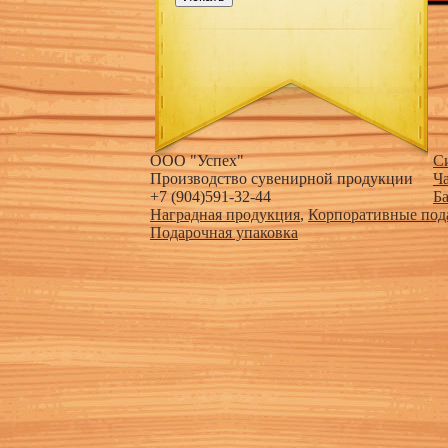
ООО "Успех"
С
Производство сувенирной продукции
Ч
+7 (904)591-32-44
Б
Наградная продукция
,
Корпоративные под
Подарочная упаковка