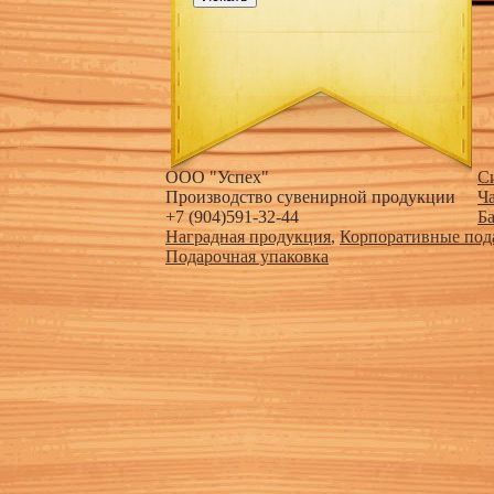
ООО "Успех"
С
Производство сувенирной продукции
Ч
+7 (904)591-32-44
Б
Наградная продукция
,
Корпоративные под
Подарочная упаковка