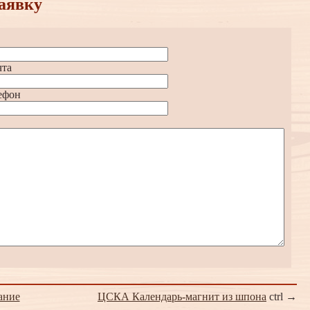
аявку
чта
ефон
ание
ЦСКА Календарь-магнит из шпона
ctrl →