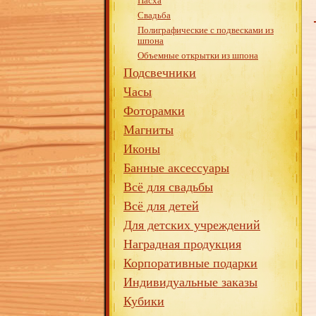
Пасха
Свадьба
Полиграфические с подвесками из
шпона
Объемные открытки из шпона
Подсвечники
Часы
Фоторамки
Магниты
Иконы
Банные аксессуары
Всё для свадьбы
Всё для детей
Для детских учреждений
Наградная продукция
Корпоративные подарки
Индивидуальные заказы
Кубики