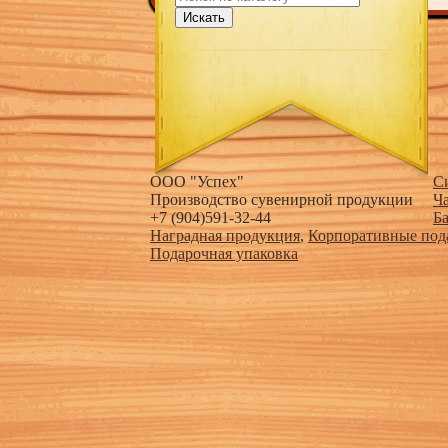
Искать
ООО "Успех"
С
Производство сувенирной продукции
Ч
+7 (904)591-32-44
Б
Наградная продукция
,
Корпоративные под
Подарочная упаковка