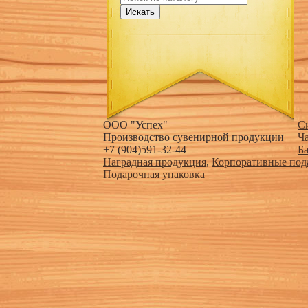
Искать
ООО "Успех"
С
Производство сувенирной продукции
Ч
+7 (904)591-32-44
Б
Наградная продукция
,
Корпоративные под
Подарочная упаковка