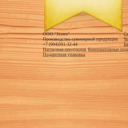
ООО "Успех"
С
Производство сувенирной продукции
Ч
+7 (904)591-32-44
Б
Наградная продукция
,
Корпоративные под
Подарочная упаковка