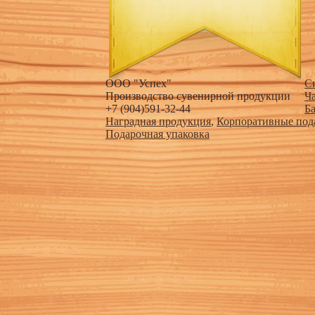
ООО "Успех"
С
Производство сувенирной продукции
Ч
+7 (904)591-32-44
Б
Наградная продукция
,
Корпоративные под
Подарочная упаковка