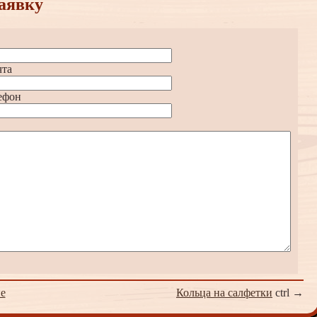
аявку
чта
ефон
е
Кольца на салфетки
ctrl →