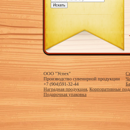
Искать
ООО "Успех"
С
Производство сувенирной продукции
Ч
+7 (904)591-32-44
Б
Наградная продукция
,
Корпоративные под
Подарочная упаковка