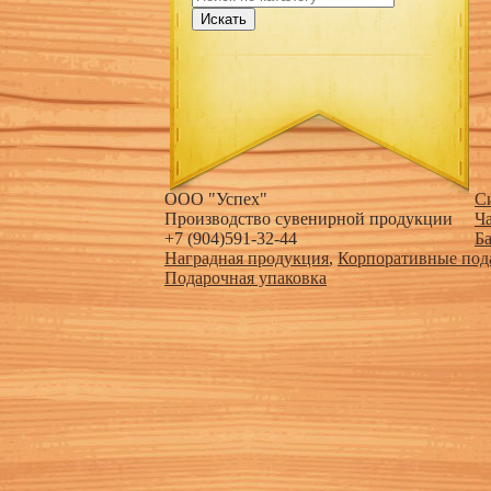
Искать
ООО "Успех"
С
Производство сувенирной продукции
Ч
+7 (904)591-32-44
Б
Наградная продукция
,
Корпоративные под
Подарочная упаковка