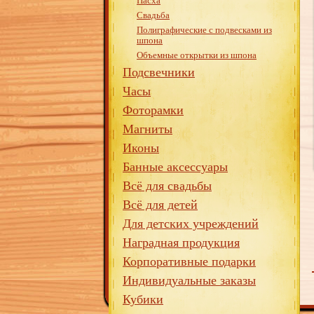
Пасха
Свадьба
Полиграфические с подвесками из
шпона
Объемные открытки из шпона
Подсвечники
Часы
Фоторамки
Магниты
Иконы
Банные аксессуары
Всё для свадьбы
Всё для детей
Для детских учреждений
Наградная продукция
Корпоративные подарки
Индивидуальные заказы
Кубики