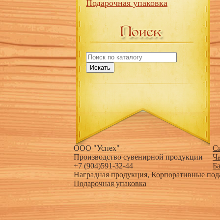
Подарочная упаковка
Искать
ООО "Успех"
С
Производство сувенирной продукции
Ч
+7 (904)591-32-44
Б
Наградная продукция
,
Корпоративные под
Подарочная упаковка