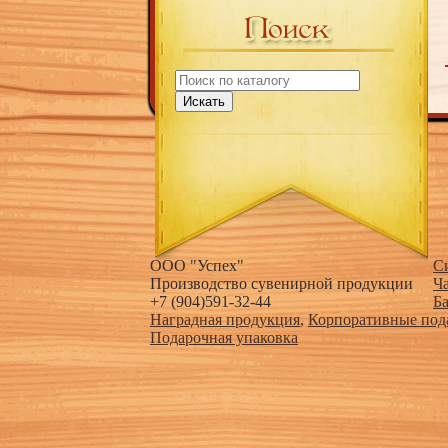
Искать
ООО "Успех"
С
Производство сувенирной продукции
Ч
+7 (904)591-32-44
Б
Наградная продукция
,
Корпоративные под
Подарочная упаковка