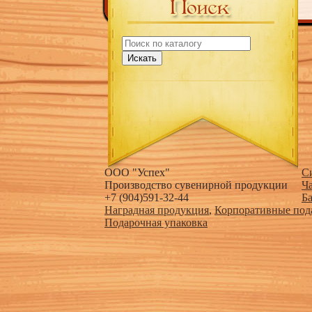
Искать
ООО "Успех"
С
Производство сувенирной продукции
Ч
+7 (904)591-32-44
Б
Наградная продукция
,
Корпоративные под
Подарочная упаковка