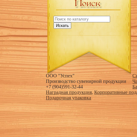
Искать
ООО "Успех"
С
Производство сувенирной продукции
Ч
+7 (904)591-32-44
Б
Наградная продукция
,
Корпоративные под
Подарочная упаковка