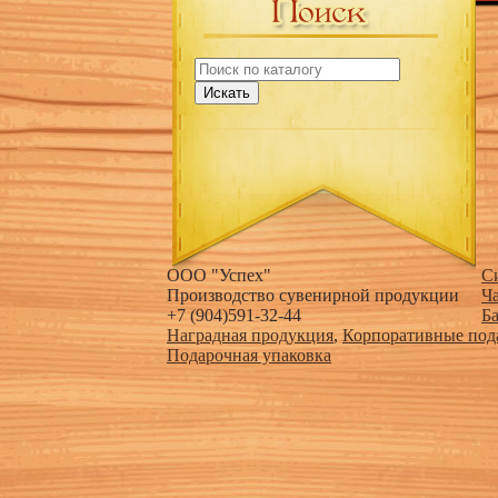
Искать
ООО "Успех"
С
Производство сувенирной продукции
Ч
+7 (904)591-32-44
Б
Наградная продукция
,
Корпоративные под
Подарочная упаковка