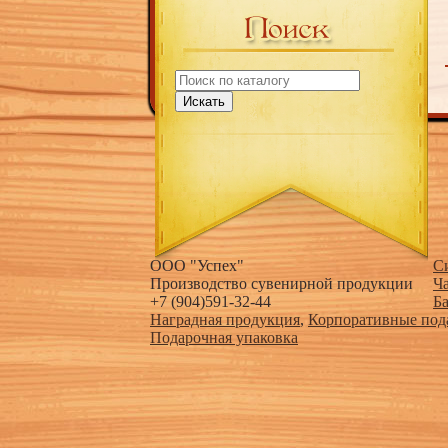
Искать
ООО "Успех"
С
Производство сувенирной продукции
Ч
+7 (904)591-32-44
Б
Наградная продукция
,
Корпоративные под
Подарочная упаковка